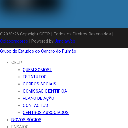
©2020/26 Copyright GECP | Todos os Direitos Reservados |
Colaboradores
| Powered by
JanelaWeb
Grupo de Estudos do Cancro do Pulmão
GECP
QUEM SOMOS?
ESTATUTOS
CORPOS SOCIAIS
COMISSÃO CIENTÍFICA
PLANO DE AÇÃO
CONTACTOS
CENTROS ASSOCIADOS
NOVOS SÓCIOS
ENSAIOS