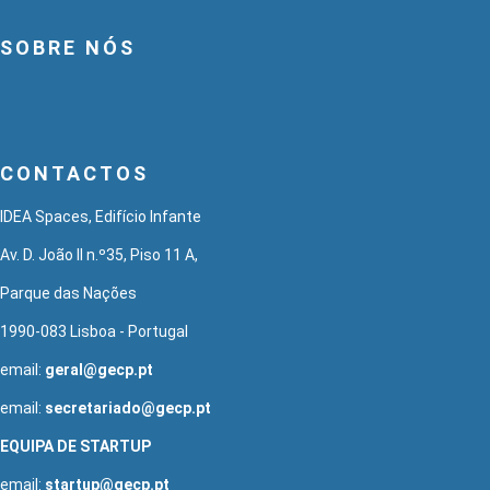
SOBRE NÓS
CONTACTOS
IDEA Spaces, Edifício Infante
Av. D. João II n.º35, Piso 11 A,
Parque das Nações
1990-083 Lisboa - Portugal
email:
geral@gecp.pt
email:
secretariado@gecp.pt
EQUIPA DE STARTUP
email:
startup@gecp.pt