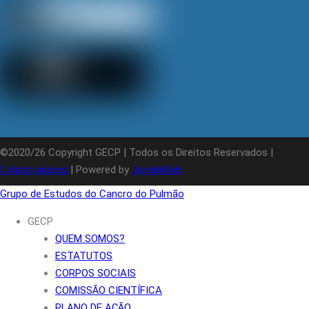
©2020/26 Copyright GECP | Todos os Direitos Reservados |
Colaboradores
| Powered by
JanelaWeb
Grupo de Estudos do Cancro do Pulmão
GECP
QUEM SOMOS?
ESTATUTOS
CORPOS SOCIAIS
COMISSÃO CIENTÍFICA
PLANO DE AÇÃO