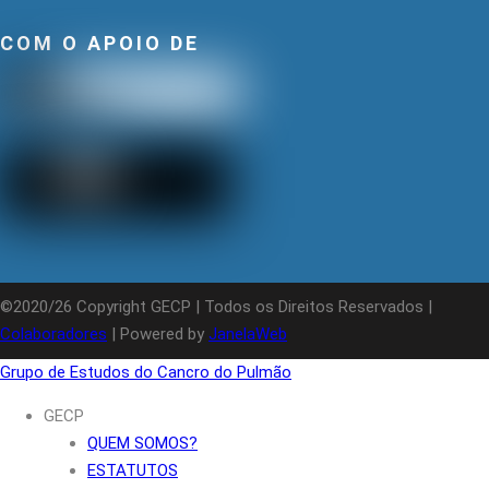
COM O APOIO DE
©2020/26 Copyright GECP | Todos os Direitos Reservados |
Colaboradores
| Powered by
JanelaWeb
Grupo de Estudos do Cancro do Pulmão
GECP
QUEM SOMOS?
ESTATUTOS