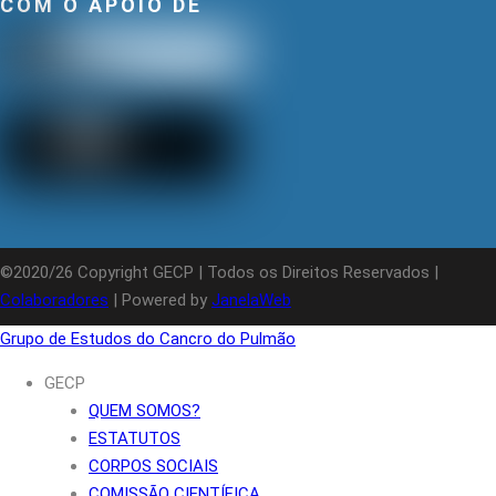
COM O APOIO DE
©2020/26 Copyright GECP | Todos os Direitos Reservados |
Colaboradores
| Powered by
JanelaWeb
Grupo de Estudos do Cancro do Pulmão
GECP
QUEM SOMOS?
ESTATUTOS
CORPOS SOCIAIS
COMISSÃO CIENTÍFICA