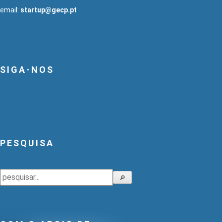
email:
startup@gecp.pt
SIGA-NOS
PESQUISA
Pesquisar
🔎