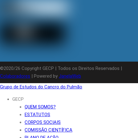
©2020/26 Copyright GECP | Todos os Direitos Reservados |
Colaboradores
| Powered by
JanelaWeb
Grupo de Estudos do Cancro do Pulmão
GECP
QUEM SOMOS?
ESTATUTOS
CORPOS SOCIAIS
COMISSÃO CIENTÍFICA
PLANO DE AÇÃO