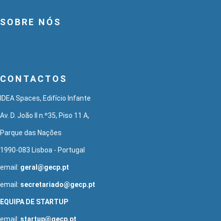
SOBRE NÓS
CONTACTOS
IDEA Spaces, Edifício Infante
Av. D. João II n.º35, Piso 11 A,
Parque das Nações
1990-083 Lisboa - Portugal
email:
geral@gecp.pt
email:
secretariado@gecp.pt
EQUIPA DE STARTUP
email:
startup@gecp.pt