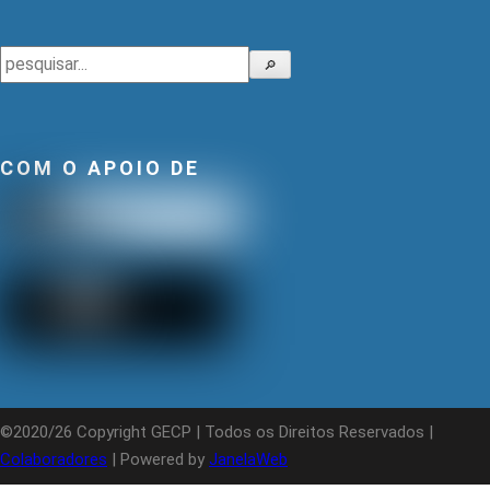
Pesquisar
🔎
COM O APOIO DE
©2020/26 Copyright GECP | Todos os Direitos Reservados |
Colaboradores
| Powered by
JanelaWeb