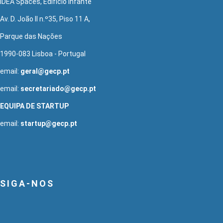
IDEA Spaces, Edifício Infante
Av. D. João II n.º35, Piso 11 A,
Parque das Nações
1990-083 Lisboa - Portugal
email:
geral@gecp.pt
email:
secretariado@gecp.pt
EQUIPA DE STARTUP
email:
startup@gecp.pt
SIGA-NOS