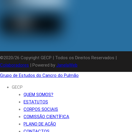
©2020/26 Copyright GECP | Todos os Direitos Reservados |
Colaboradores
| Powered by
JanelaWeb
Grupo de Estudos do Cancro do Pulmão
GECP
QUEM SOMOS?
ESTATUTOS
CORPOS SOCIAIS
COMISSÃO CIENTÍFICA
PLANO DE AÇÃO
CONTACTOS