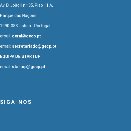
Av. D. João II n.º35, Piso 11 A,
Parque das Nações
1990-083 Lisboa - Portugal
email:
geral@gecp.pt
email:
secretariado@gecp.pt
EQUIPA DE STARTUP
email:
startup@gecp.pt
SIGA-NOS