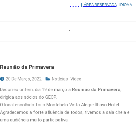
|
ÁREA RESERVADA
| IDIOMA:
Reunião da Primavera
20 De Março, 2022
Notícias
Vídeo
Decorreu ontem, dia 19 de março a
Reunião da Primavera
,
dirigida aos sócios do GECP.
O local escolhido foi o Montebelo Vista Alegre Ílhavo Hotel.
Agradecemos a forte afluência de todos, tivemos a sala cheia e
uma audiência muito participativa.