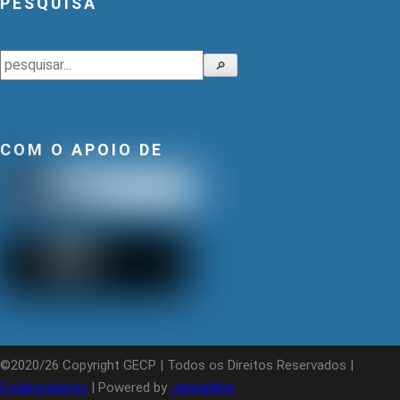
PESQUISA
Pesquisar
🔎
COM O APOIO DE
©2020/26 Copyright GECP | Todos os Direitos Reservados |
Colaboradores
| Powered by
JanelaWeb