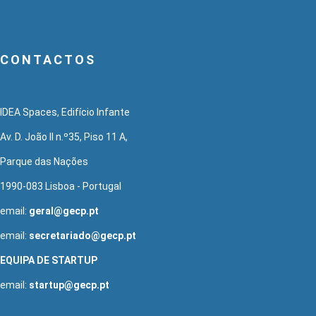
CONTACTOS
IDEA Spaces, Edifício Infante
Av. D. João II n.º35, Piso 11 A,
Parque das Nações
1990-083 Lisboa - Portugal
email:
geral@gecp.pt
email:
secretariado@gecp.pt
EQUIPA DE STARTUP
email:
startup@gecp.pt