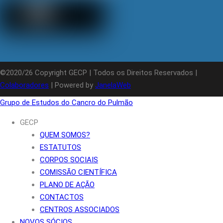
©2020/26 Copyright GECP | Todos os Direitos Reservados |
Colaboradores
| Powered by
JanelaWeb
Grupo de Estudos do Cancro do Pulmão
GECP
QUEM SOMOS?
ESTATUTOS
CORPOS SOCIAIS
COMISSÃO CIENTÍFICA
PLANO DE AÇÃO
CONTACTOS
CENTROS ASSOCIADOS
NOVOS SÓCIOS