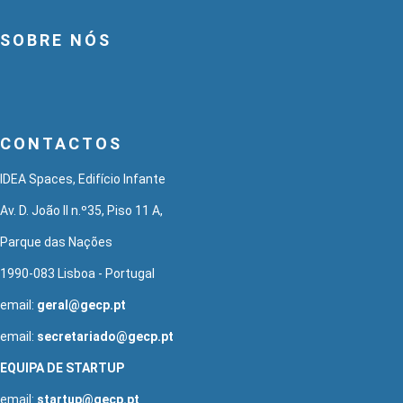
SOBRE NÓS
CONTACTOS
IDEA Spaces, Edifício Infante
Av. D. João II n.º35, Piso 11 A,
Parque das Nações
1990-083 Lisboa - Portugal
email:
geral@gecp.pt
email:
secretariado@gecp.pt
EQUIPA DE STARTUP
email:
startup@gecp.pt