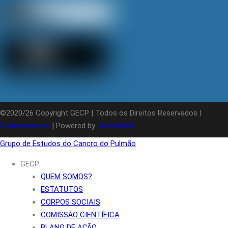
©2020/26 Copyright GECP | Todos os Direitos Reservados |
Colaboradores
| Powered by
JanelaWeb
Grupo de Estudos do Cancro do Pulmão
GECP
QUEM SOMOS?
ESTATUTOS
CORPOS SOCIAIS
COMISSÃO CIENTÍFICA
PLANO DE AÇÃO