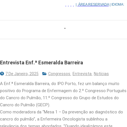
|
ÁREA RESERVADA
| IDIOMA:
Entrevista Enf.ª Esmeralda Barreira
7 De Janeiro, 2025
Congressos
Entrevista
Notícias
A Enf.ª Esmeralda Barreira, do IPO Porto, fez um balanço muito
positivo do Programa de Enfermagem do 2.º Congresso Português
do Cancro do Pulmão, 11.º Congresso do Grupo de Estudos do
Cancro do Pulmão (GECP).
Como moderadora da “Mesa 1 – Da prevenção ao diagnóstico do
cancro do pulmão”, a Enfermeira Oncologista sublinhou a
relevância dos temas abordados. “Quando idealizámos este