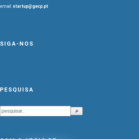
email:
startup@gecp.pt
SIGA-NOS
PESQUISA
Pesquisar
🔎