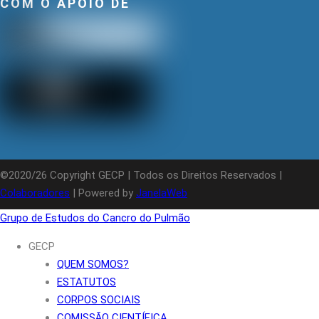
COM O APOIO DE
©2020/26 Copyright GECP | Todos os Direitos Reservados |
Colaboradores
| Powered by
JanelaWeb
Grupo de Estudos do Cancro do Pulmão
GECP
QUEM SOMOS?
ESTATUTOS
CORPOS SOCIAIS
COMISSÃO CIENTÍFICA