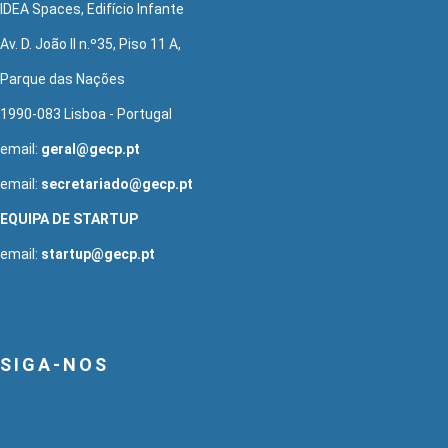
IDEA Spaces, Edifício Infante
Av. D. João II n.º35, Piso 11 A,
Parque das Nações
1990-083 Lisboa - Portugal
email:
geral@gecp.pt
email:
secretariado@gecp.pt
EQUIPA DE STARTUP
email:
startup@gecp.pt
SIGA-NOS