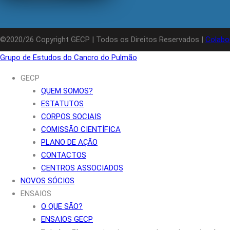
©2020/26 Copyright GECP | Todos os Direitos Reservados |
Colabo
Grupo de Estudos do Cancro do Pulmão
GECP
QUEM SOMOS?
ESTATUTOS
CORPOS SOCIAIS
COMISSÃO CIENTÍFICA
PLANO DE AÇÃO
CONTACTOS
CENTROS ASSOCIADOS
NOVOS SÓCIOS
ENSAIOS
O QUE SÃO?
ENSAIOS GECP