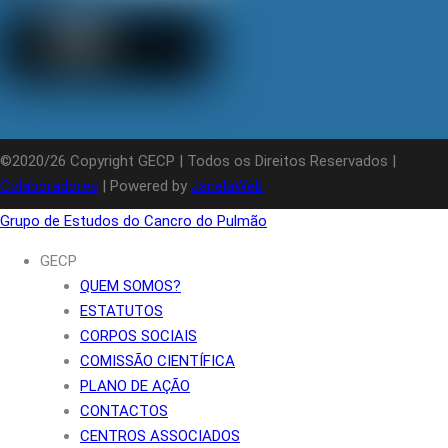
©2020/26 Copyright GECP | Todos os Direitos Reservados |
Colaboradores
| Powered by
JanelaWeb
Grupo de Estudos do Cancro do Pulmão
GECP
QUEM SOMOS?
ESTATUTOS
CORPOS SOCIAIS
COMISSÃO CIENTÍFICA
PLANO DE AÇÃO
CONTACTOS
CENTROS ASSOCIADOS