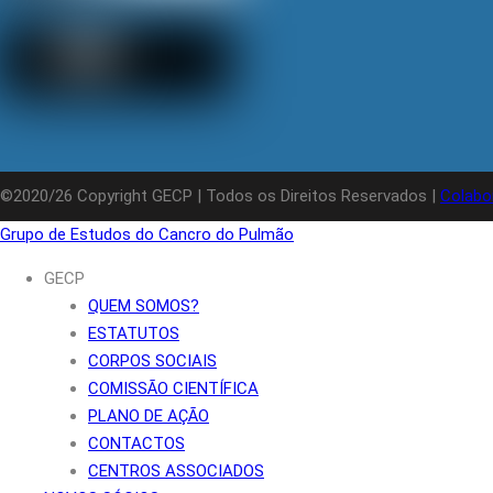
©2020/26 Copyright GECP | Todos os Direitos Reservados |
Colabo
Grupo de Estudos do Cancro do Pulmão
GECP
QUEM SOMOS?
ESTATUTOS
CORPOS SOCIAIS
COMISSÃO CIENTÍFICA
PLANO DE AÇÃO
CONTACTOS
CENTROS ASSOCIADOS