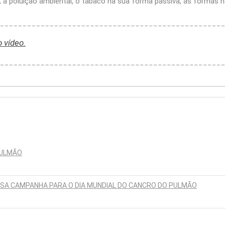
 a poluição ambiental, o tabaco na sua forma passiva, as formas 
o vídeo.
PULMÃO
SSA CAMPANHA PARA O DIA MUNDIAL DO CANCRO DO PULMÃO