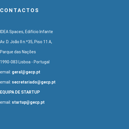
CONTACTOS
IDEA Spaces, Edifício Infante
Av. D. João II n.º35, Piso 11 A,
Parque das Nações
1990-083 Lisboa - Portugal
email:
geral@gecp.pt
email:
secretariado@gecp.pt
EQUIPA DE STARTUP
email:
startup@gecp.pt