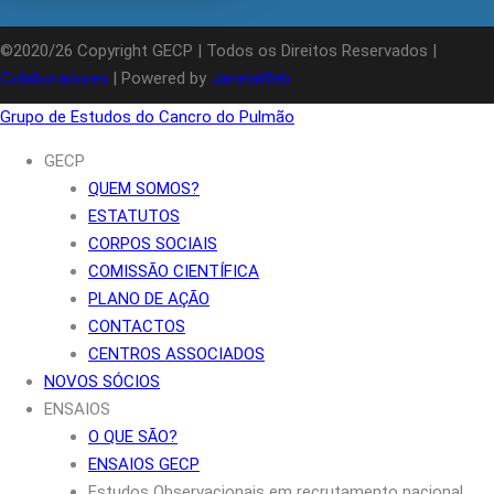
©2020/26 Copyright GECP | Todos os Direitos Reservados |
Colaboradores
| Powered by
JanelaWeb
Grupo de Estudos do Cancro do Pulmão
GECP
QUEM SOMOS?
ESTATUTOS
CORPOS SOCIAIS
COMISSÃO CIENTÍFICA
PLANO DE AÇÃO
CONTACTOS
CENTROS ASSOCIADOS
NOVOS SÓCIOS
ENSAIOS
O QUE SÃO?
ENSAIOS GECP
Estudos Observacionais em recrutamento nacional