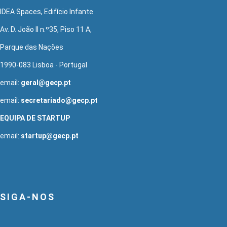
IDEA Spaces, Edifício Infante
Av. D. João II n.º35, Piso 11 A,
Parque das Nações
1990-083 Lisboa - Portugal
email:
geral@gecp.pt
email:
secretariado@gecp.pt
EQUIPA DE STARTUP
email:
startup@gecp.pt
SIGA-NOS