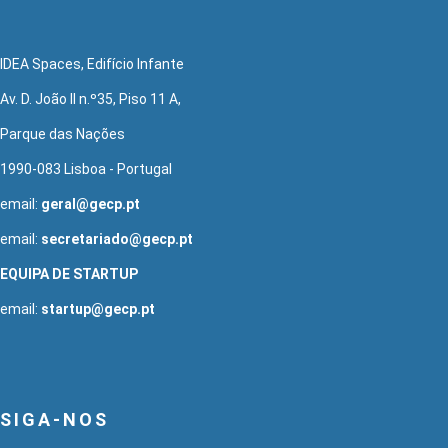
IDEA Spaces, Edifício Infante
Av. D. João II n.º35, Piso 11 A,
Parque das Nações
1990-083 Lisboa - Portugal
email:
geral@gecp.pt
email:
secretariado@gecp.pt
EQUIPA DE STARTUP
email:
startup@gecp.pt
SIGA-NOS