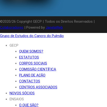
©2020/26 Copyright GECP | Todos os Direitos Reservados |
Colaboradores
| Powered by
JanelaWeb
Grupo de Estudos do Cancro do Pulmão
GECP
QUEM SOMOS?
ESTATUTOS
CORPOS SOCIAIS
COMISSÃO CIENTÍFICA
PLANO DE AÇÃO
CONTACTOS
CENTROS ASSOCIADOS
NOVOS SÓCIOS
ENSAIOS
O QUE SÃO?