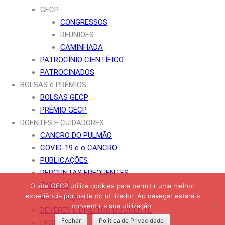
GECP
CONGRESSOS
REUNIÕES
CAMINHADA
PATROCÍNIO CIENTÍFICO
PATROCINADOS
BOLSAS e PRÉMIOS
BOLSAS GECP
PRÉMIO GECP
DOENTES E CUIDADORES
CANCRO DO PULMÃO
COVID-19 e o CANCRO
PUBLICAÇÕES
PERGUNTAS FREQUENTES
TABACO
O site GECP utiliza cookies para permitir uma melhor
experiência por parte do utilizador. Ao navegar estará a
ASSOCIAÇÕES
consentir a sua utilização.
DEVERES E DIREITOS DO DOENTE
Fechar
Politica de Privacidade
LEGISLAÇÃO