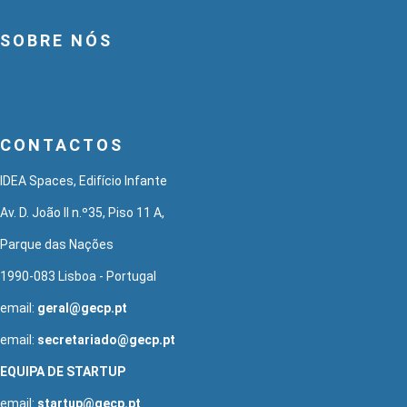
SOBRE NÓS
CONTACTOS
IDEA Spaces, Edifício Infante
Av. D. João II n.º35, Piso 11 A,
Parque das Nações
1990-083 Lisboa - Portugal
email:
geral@gecp.pt
email:
secretariado@gecp.pt
EQUIPA DE STARTUP
email:
startup@gecp.pt