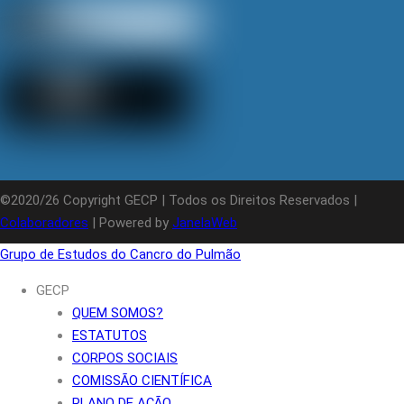
©2020/26 Copyright GECP | Todos os Direitos Reservados |
Colaboradores
| Powered by
JanelaWeb
Grupo de Estudos do Cancro do Pulmão
GECP
QUEM SOMOS?
ESTATUTOS
CORPOS SOCIAIS
COMISSÃO CIENTÍFICA
PLANO DE AÇÃO