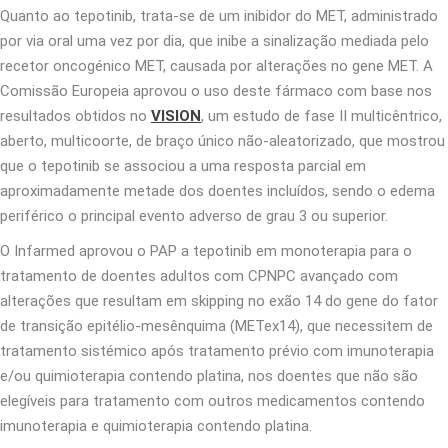
Quanto ao tepotinib, trata-se de um inibidor do MET, administrado
por via oral uma vez por dia, que inibe a sinalização mediada pelo
recetor oncogénico MET, causada por alterações no gene MET. A
Comissão Europeia aprovou o uso deste fármaco com base nos
resultados obtidos no
VISION
, um estudo de fase II multicêntrico,
aberto, multicoorte, de braço único não-aleatorizado, que mostrou
que o tepotinib se associou a uma resposta parcial em
aproximadamente metade dos doentes incluídos, sendo o edema
periférico o principal evento adverso de grau 3 ou superior.
O Infarmed aprovou o PAP a tepotinib em monoterapia para o
tratamento de doentes adultos com CPNPC avançado com
alterações que resultam em skipping no exão 14 do gene do fator
de transição epitélio-mesênquima (METex14), que necessitem de
tratamento sistémico após tratamento prévio com imunoterapia
e/ou quimioterapia contendo platina, nos doentes que não são
elegíveis para tratamento com outros medicamentos contendo
imunoterapia e quimioterapia contendo platina.