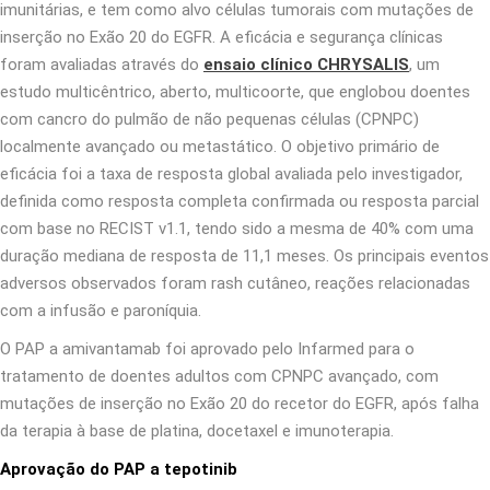
imunitárias, e tem como alvo células tumorais com mutações de
inserção no Exão 20 do EGFR. A eficácia e segurança clínicas
foram avaliadas através do
ensaio clínico CHRYSALIS
, um
estudo multicêntrico, aberto, multicoorte, que englobou doentes
com cancro do pulmão de não pequenas células (CPNPC)
localmente avançado ou metastático. O objetivo primário de
eficácia foi a taxa de resposta global avaliada pelo investigador,
definida como resposta completa confirmada ou resposta parcial
com base no RECIST v1.1, tendo sido a mesma de 40% com uma
duração mediana de resposta de 11,1 meses. Os principais eventos
adversos observados foram rash cutâneo, reações relacionadas
com a infusão e paroníquia.
O PAP a amivantamab foi aprovado pelo Infarmed para o
tratamento de doentes adultos com CPNPC avançado, com
mutações de inserção no Exão 20 do recetor do EGFR, após falha
da terapia à base de platina, docetaxel e imunoterapia.
Aprovação do PAP a tepotinib