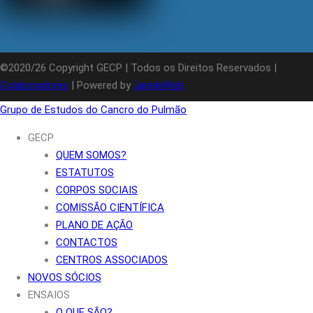
©2020/26 Copyright GECP | Todos os Direitos Reservados |
Colaboradores
| Powered by
JanelaWeb
Grupo de Estudos do Cancro do Pulmão
GECP
QUEM SOMOS?
ESTATUTOS
CORPOS SOCIAIS
COMISSÃO CIENTÍFICA
PLANO DE AÇÃO
CONTACTOS
CENTROS ASSOCIADOS
NOVOS SÓCIOS
ENSAIOS
O QUE SÃO?