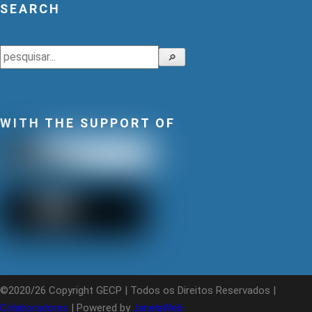
SEARCH
Search
🔎
WITH THE SUPPORT OF
©2020/26 Copyright GECP | Todos os Direitos Reservados |
Colaboradores
| Powered by
JanelaWeb