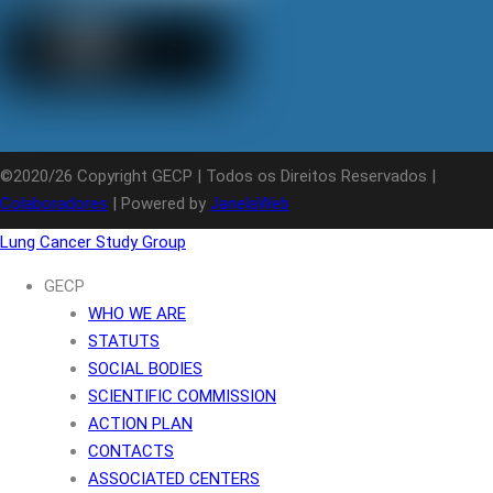
©2020/26 Copyright GECP | Todos os Direitos Reservados |
Colaboradores
| Powered by
JanelaWeb
Lung Cancer Study Group
GECP
WHO WE ARE
STATUTS
SOCIAL BODIES
SCIENTIFIC COMMISSION
ACTION PLAN
CONTACTS
ASSOCIATED CENTERS