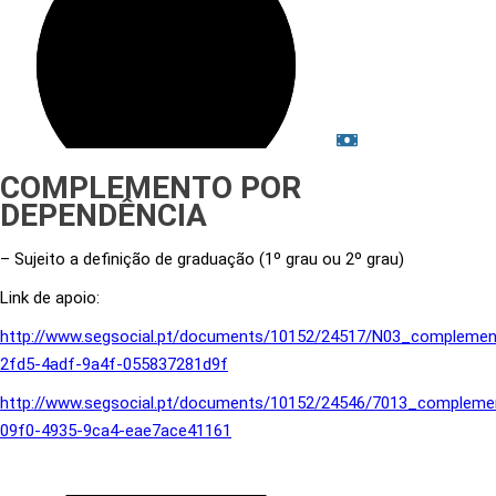
COMPLEMENTO POR
DEPENDÊNCIA
– Sujeito a definição de graduação (1º grau ou 2º grau)
Link de apoio:
http://www.segsocial.pt/documents/10152/24517/N03_compleme
2fd5-4adf-9a4f-055837281d9f
http://www.segsocial.pt/documents/10152/24546/7013_complem
09f0-4935-9ca4-eae7ace41161