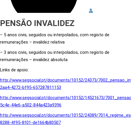
PENSÃO INVALIDEZ
– 5 anos civis, seguidos ou interpolados, com registo de
remunerações – invalidez relativa
– 3 anos civis, seguidos ou interpolados, com registo de
remunerações – invalidez absoluta
Links de apoio:
http://www.segsocial.pt/documents/10152/24373/7002_pensao_in
2aa4-4272-bf95-657287811153
http://www.segsocial.pt/documents/10152/14521673/7001_pensao
5c4e-44e6-a502-844a423a9396
http://www.segsocial.pt/documents/10152/24389/7014_regime_esp
8288-4f95-8f01-de1664b80507