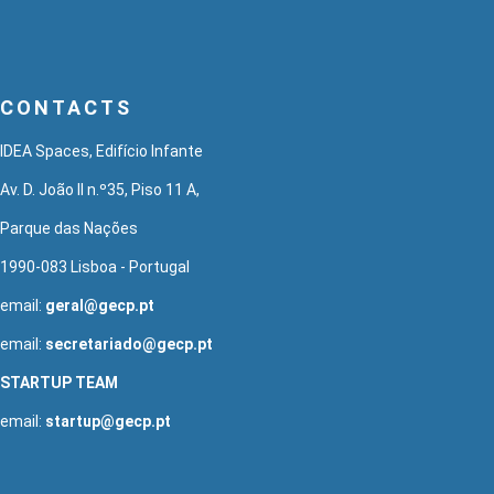
CONTACTS
IDEA Spaces, Edifício Infante
Av. D. João II n.º35, Piso 11 A,
Parque das Nações
1990-083 Lisboa - Portugal
email:
geral@gecp.pt
email:
secretariado@gecp.pt
STARTUP TEAM
email:
startup@gecp.pt