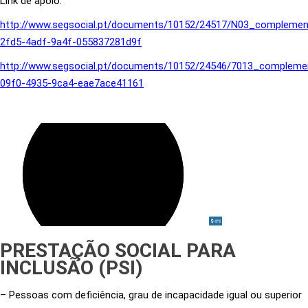
Link de apoio:
http://www.segsocial.pt/documents/10152/24517/N03_compleme
2fd5-4adf-9a4f-055837281d9f
http://www.segsocial.pt/documents/10152/24546/7013_complem
09f0-4935-9ca4-eae7ace41161
PRESTAÇÃO SOCIAL PARA
INCLUSÃO (PSI)
– Pessoas com deficiência, grau de incapacidade igual ou superior