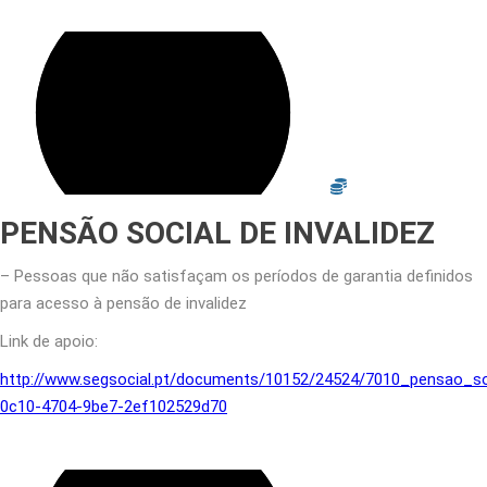
PENSÃO SOCIAL DE INVALIDEZ
– Pessoas que não satisfaçam os períodos de garantia definidos
para acesso à pensão de invalidez
Link de apoio:
http://www.segsocial.pt/documents/10152/24524/7010_pensao_soc
0c10-4704-9be7-2ef102529d70