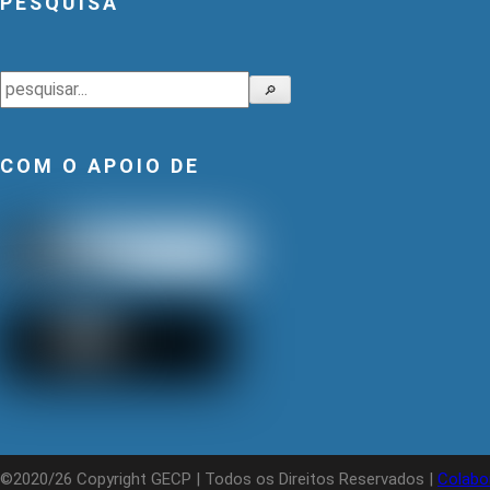
PESQUISA
Pesquisar
🔎
COM O APOIO DE
©2020/26 Copyright GECP | Todos os Direitos Reservados |
Colabo