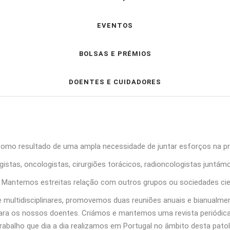
EVENTOS
BOLSAS E PRÉMIOS
DOENTES E CUIDADORES
como resultado de uma ampla necessidade de juntar esforços na 
stas, oncologistas, cirurgiões torácicos, radioncologistas juntámo
antemos estreitas relação com outros grupos ou sociedades cientí
 e multidisciplinares, promovemos duas reuniões anuais e bianual
 para os nossos doentes. Criámos e mantemos uma revista periódic
trabalho que dia a dia realizamos em Portugal no âmbito desta patol